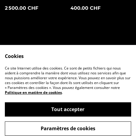
2 500.00 CHF
400.00 CHF
Cookies
Contactez-nous
Conditions
Ce site Internet utilise des cookies. Ce sont de petits fichiers qui nous
Politique de
Politique de
aident à comprendre la manière dont vous utilisez nos services afin que
confidentialité
cookies
nous puissions améliorer votre expérience. Vous pouvez en savoir plus sur
ces cookies et contrôler la façon dont ils sont utilisés en cliquant sur
« Paramètres des cookies ». Vous pouvez également consulter notre
Politique en matière de cookies
.
Tout accepter
©
2026
ORBIS ATELIER
Paramètres de cookies
powered by